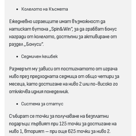
Колелото на Късмета
Ежедневно играещите имат възможност да
натискат бутона „Spin&Win“, за да грабват бонус
награди от колелото, достъпни за активиране от
раздел „Бонуси“.
Седмичен кешбек
Размерът му зависи от постигнатото от играча
ниво през предходната седмица от общо четири за
месеца, като достигане на ниво 2 или по-високо го
отключва идния понеделник.
Система за статус
Събират се точки за получаване на безплатни
подаръци: първият при 125 точки за достигане на
ниво 1, вторият – при още 625 точки за ниво 2.