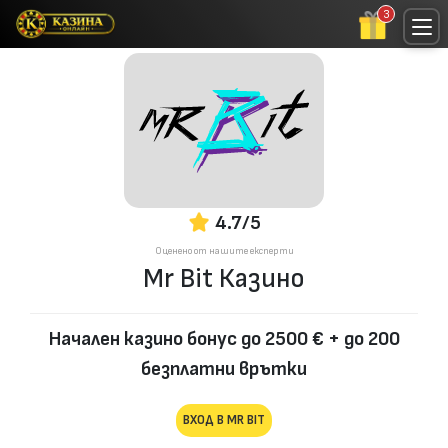
3
Казино ревюта >
Mr Bit Казино
4.7/5
Оценено от нашите експерти
Mr Bit Казино
Начален казино бонус до 2500 € + до 200
безплатни врътки
ВХОД В MR BIT