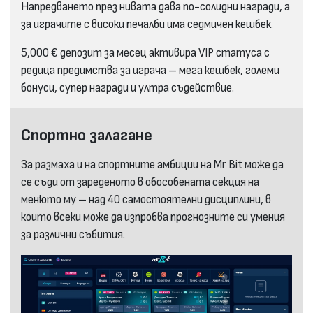
Напредването през нивата дава по-солидни награди, а
за играчите с високи печалби има седмичен кешбек.
5,000 € депозит за месец активира VIP статуса с
редица предимства за играча – мега кешбек, големи
бонуси, супер награди и ултра съдействие.
Спортно залагане
За размаха и на спортните амбиции на Mr Bit може да
се съди от зареденото в обособената секция на
менюто му – над 40 самостоятелни дисциплини, в
които всеки може да изпробва прогнозните си умения
за различни събития.