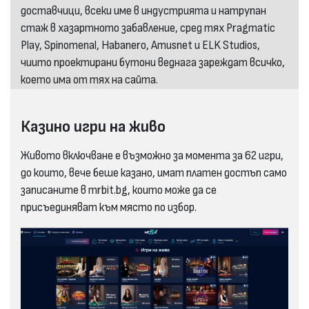
доставчици, всеки име в индустрията и натрупан
стаж в хазартното забавление, сред тях Pragmatic
Play, Spinomenal, Habanero, Amusnet и ELK Studios,
чиито проектирани бутони веднага зареждат всичко,
което има от тях на сайта.
Казино игри на живо
Живото включване е възможно за момента за 62 игри,
до които, вече беше казано, имат платен достъп само
записаните в mrbit.bg, които може да се
присъединяват към място по избор.