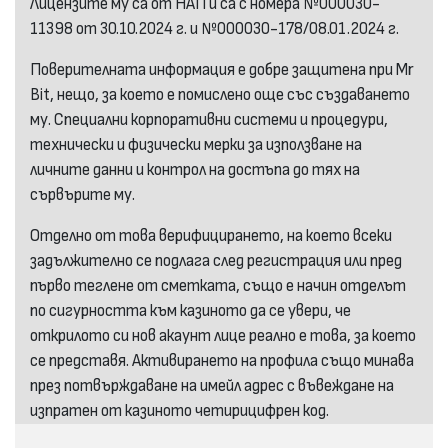
Лицензите му са от НАП и са с номера №000030-
11398 от 30.10.2024 г. и №000030-178/08.01.2024 г.
Поверителната информация е добре защитена при Mr
Bit, нещо, за което е помислено още със създаването
му. Специални корпоративни системи и процедури,
технически и физически мерки за използване на
личните данни и контрол на достъпа до тях на
сървърите му.
Отделно от това верифицирането, на което всеки
задължително се подлага след регистрация или пред
първо теглене от сметката, също е начин отделът
по сигурността към казиното да се увери, че
открилото си нов акаунт лице реално е това, за което
се представя. Активирането на профила също минава
през потвърждаване на имейл адрес с въвеждане на
изпратен от казиното четирицифрен код.