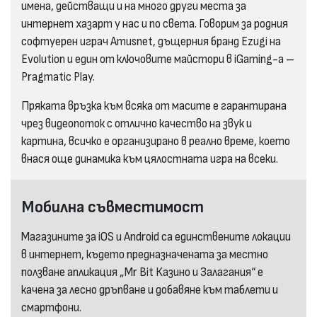
имена, действащи и на много други места за
интернет хазарт у нас и по света. Говорим за родния
софтуерен играч Amusnet, дъщерния бранд Ezugi на
Evolution и един от ключовите майстори в iGaming-а –
Pragmatic Play.
Пряката връзка към всяка от масите е гарантирана
чрез видеопоток с отлично качество на звук и
картина, всичко е организирано в реално време, което
внася още динамика към цялостната игра на всеки.
Мобилна съвместимост
Магазините за iOS и Android са единствените локации
в интернет, където предназначената за местно
ползване апликация „Mr Bit Казино и Залагания“ е
качена за лесно дръпване и добавяне към таблети и
смартфони.