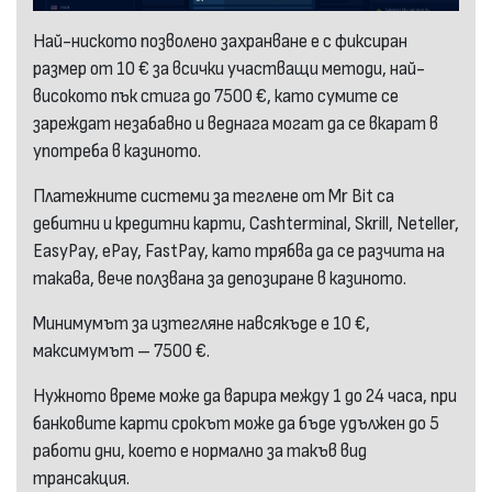
Най-ниското позволено захранване е с фиксиран
размер от 10 € за всички участващи методи, най-
високото пък стига до 7500 €, като сумите се
зареждат незабавно и веднага могат да се вкарат в
употреба в казиното.
Платежните системи за теглене от Mr Bit са
дебитни и кредитни карти, Cashterminal, Skrill, Neteller,
EasyPay, ePay, FastPay, като трябва да се разчита на
такава, вече ползвана за депозиране в казиното.
Минимумът за изтегляне навсякъде е 10 €,
максимумът – 7500 €.
Нужното време може да варира между 1 до 24 часа, при
банковите карти срокът може да бъде удължен до 5
работи дни, което е нормално за такъв вид
трансакция.