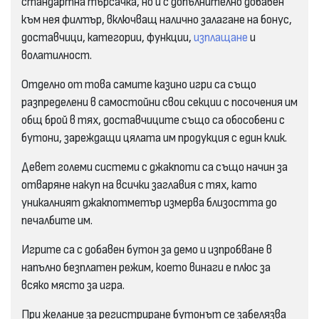
стандартна търсачка, но и с допълнително добавен
към нея филтър, включващ налично залагане на бонус,
доставчици, категории, функции,
изплащане
и
волатилност.
Отделно от това самите казино игри са също
разпределени в самостойни свои секции с посочения им
общ брой в тях, доставчиците също са обособени с
бутони, зареждащи цялата им продукция с един клик.
Девет големи системи с джакпоти са също начин за
отваряне накуп на всички заглавия с тях, като
уникалният джакпотметър измерва близостта до
печалбите им.
Игрите са с добавен бутон за демо и изпробване в
напълно безплатен режим, което винаги е плюс за
всяко място за игра.
При желание за регистриране бутонът се забелязва