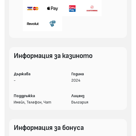
Информация за казиното
Държава
Година
-
2024
Поддръжка
Лиценз
Имейл, Телефон, Чат
България
Информация за бонуса