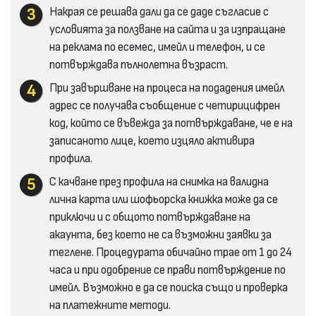
Накрая се решава дали да се даде съгласие с
условията за ползване на сайта и за изпращане
на реклама по есемес, имейл и телефон, и се
потвърждава пълнолетна възраст.
При завършване на процеса на подадения имейл
адрес се получава съобщение с четирицифрен
код, който се въвежда за потвърждаване, че е на
записаното лице, което изцяло активира
профила.
С качване през профила на снимка на валидна
лична карта или шофьорска книжка може да се
приключи и с общото потвърждаване на
акаунта, без което не са възможни заявки за
теглене. Процедурата обичайно трае от 1 до 24
часа и при одобрение се прави потвърждение по
имейл. Възможно е да се поиска също и проверка
на платежните методи.