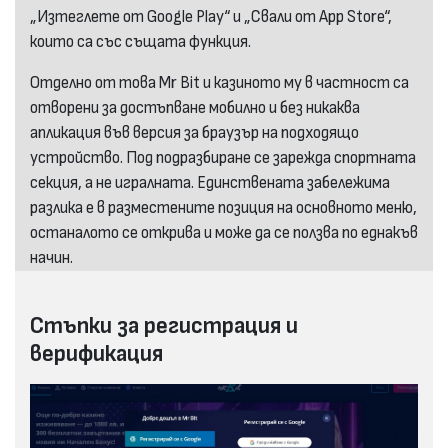
„Изтеглете от Google Play“ и „Свали от App Store“,
които са със същата функция.
Отделно от това Mr Bit и казиното му в частност са
отворени за достъпване мобилно и без никаква
апликация във версия за браузър на подходящо
устройство. Под подразбиране се зарежда спортната
секция, а не игралната. Единствената забележима
разлика е в разместените позиция на основното меню,
останалото се открива и може да се ползва по еднакъв
начин.
Стъпки за регистрация и
верификация