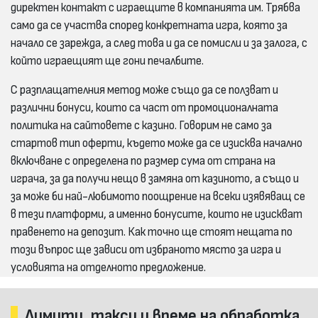
директен контакт с играещите в компанията им. Трябва
само да се участва според конкретната игра, която за
начало се зарежда, а след това и да се помисли и за залога, с
който играещият ще гони печалбите.
С разплащателния метод може също да се ползват и
различни бонуси, които са част от промоционалната
политика на сайтовете с казино. Говорим не само за
стартов тип оферти, където може да се изисква начално
включване с определена по размер сума от страна на
играча, за да получи нещо в замяна от казиното, а също и
за може би най-любимото поощрение на всеки изявяващ се
в тези платформи, а именно бонусите, които не изискват
правенето на депозит. Как точно ще стоят нещата по
този въпрос ще зависи от избраното място за игра и
условията на отделното предложение.
Лимити, такси и време на обработка