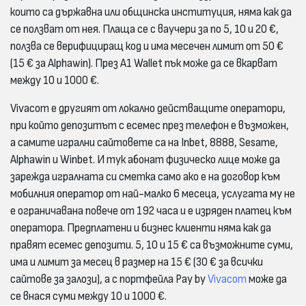
които са държавна или общинска институция, няма как да
се ползват от нея. Плаща се с ваучери за по 5, 10 и 20 €,
ползва се верифициращ код и има месечен лимит от 50 €
(15 € за Alphawin). През A1 Wallet пък може да се вкарват
между 10 и 1000 €.
Vivacom е другият от локално действащите оператори,
при който депозитът с есемес през телефон е възможен,
а самите игрални сайтовете са на Inbet, 8888, Sesame,
Alphawin и Winbet. И тук абонат физическо лице може да
зарежда игралната си сметка само ако е на договор към
мобилния оператор от най-малко 6 месеца, услугата му не
е ограничавана повече от 192 часа и е изряден платец към
оператора. Предплатени и бизнес клиенти няма как да
правят есемес депозити. 5, 10 и 15 € са възможните суми,
има и лимит за месец в размер на 15 € (30 € за всички
сайтове за залози), а с портфейла Pay by
Vivacom
може да
се внася суми между 10 и 1000 €.