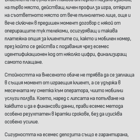
на първо място, действащ личен профил за игра, открит
на съответното място от вече пълнолетно лице, още и
вече сключен в предишен момент договор с някой от
опериращите тук телекоми, осигуряващ и такава
платежна опция за клиентите си, както и мобилен номер,
през който се действа с подавания чрез есемес
идентификационен код от няколко цифри, финализиращ
самото плащане.
Стойността на внесеното обаче не трябва да се заплаща
в същия момент от играещия клиент, а се удържа в
месечната му сметка към оператора, чиито мобилни
услуги ползва. Което, наред с липсата на попълване на
каквито и да е финансови данни, прави есемес метода
особено резултатен в кратки срокове, без да изисква
особено усилие.
Сигурността на есемес депозита също е гарантирана,