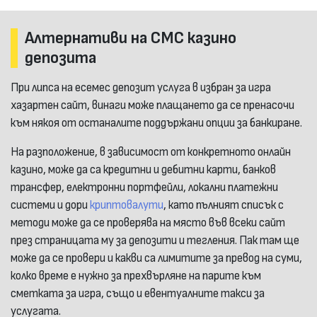
Алтернативи на СМС казино
депозита
При липса на есемес депозит услуга в избран за игра
хазартен сайт, винаги може плащането да се пренасочи
към някоя от останалите поддържани опции за банкиране.
На разположение, в зависимост от конкретното онлайн
казино, може да са кредитни и дебитни карти, банков
трансфер, електронни портфейли, локални платежни
системи и дори
криптовалути
, като пълният списък с
методи може да се проверява на място във всеки сайт
през страницата му за депозити и тегления. Пак там ще
може да се провери и какви са лимитите за превод на суми,
колко време е нужно за прехвърляне на парите към
сметката за игра, също и евентуалните такси за
услугата.