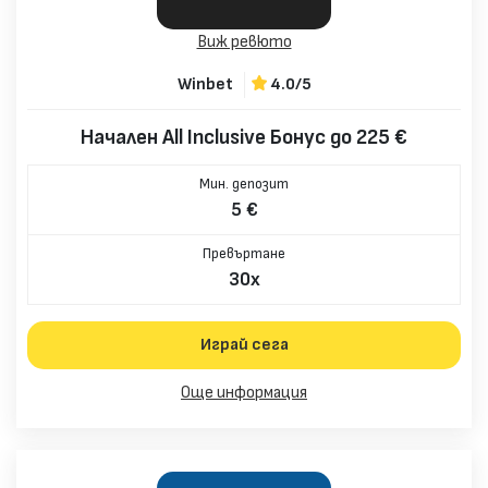
Виж ревюто
Winbet
4.0/5
Начален All Inclusive Бонус до 225 €
Мин. депозит
5 €
Превъртане
30х
Играй сега
Още информация