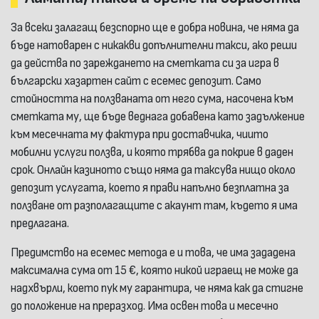
За всеки залагащ безспорно ще е добра новина, че няма да
бъде натоварен с никакви допълнителни такси, ако реши
да действа по зареждането на сметката си за игра в
български хазартен сайт с есемес депозит. Само
стойността на ползваната от него сума, насочена към
сметката му, ще бъде веднага добавена като задължение
към месечната му фактура при доставчика, чиито
мобилни услуги ползва, и която трябва да покрие в даден
срок. Онлайн казиното също няма да таксува нищо около
депозит услугата, което я прави напълно безплатна за
ползване от разполагащите с акаунт там, където я има
предлагана.
Предимство на есемес метода е и това, че има зададена
максимална сума от 15 €, която никой играещ не може да
надхвърли, което пук му гарантира, че няма как да стигне
до положение на преразход. Има освен това и месечно