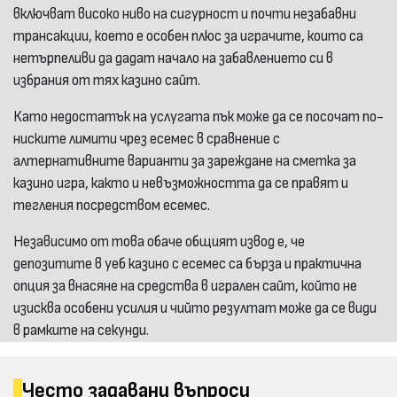
включват високо ниво на сигурност и почти незабавни
трансакции, което е особен плюс за играчите, които са
нетърпеливи да дадат начало на забавлението си в
избрания от тях казино сайт.
Като недостатък на услугата пък може да се посочат по-
ниските лимити чрез есемес в сравнение с
алтернативните варианти за зареждане на сметка за
казино игра, както и невъзможността да се правят и
тегления посредством есемес.
Независимо от това обаче общият извод е, че
депозитите в уеб казино с есемес са бърза и практична
опция за внасяне на средства в игрален сайт, който не
изисква особени усилия и чийто резултат може да се види
в рамките на секунди.
Често задавани въпроси