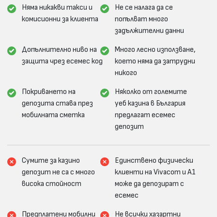
Няма никакви такси и
Не се налага да се
комисионни за клиента
попълват много
задължителни данни
Допълнително ниво на
Много лесно използване,
защита чрез есемес код
което няма да затрудни
никого
Покриването на
Няколко от големите
депозита става през
уеб казина в България
мобилната сметка
предлагат есемес
депозит
Сумите за казино
Единствено физически
депозит не са с много
клиенти на Vivacom и A1
висока стойност
може да депозират с
есемес
Предплатени мобилни
Не всички хазартни