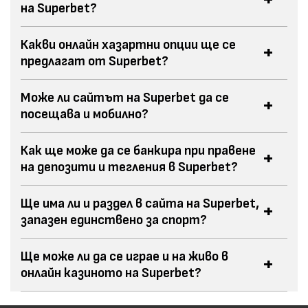
на Superbet?
Какви онлайн хазартни опции ще се
предлагат от Superbet?
Може ли сайтът на Superbet да се
посещава и мобилно?
Как ще може да се банкира при правене
на депозити и тегления в Superbet?
Ще има ли и раздел в сайта на Superbet,
запазен единствено за спорт?
Ще може ли да се играе и на живо в
онлайн казиното на Superbet?