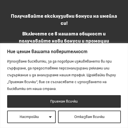
Получавайте ексклузивни бонуси на имейла
си!
Включете се в нашата общност и
получавайте нови бонуси и промоции
директно на имейла си.
Ние ценим вашата поверителност
Използваме бисквитки, за да подобрим изживяването ви при
сърфиране, да предоставяме персонализирани реклами или
съдържание и да анализираме нашия трафик. Щраквайки върху
„Приемам всички“, вие се съгласявате с използването на
бисквитки от наша страна.
Никога няма да ви изпратим спам съобщения!
Superbet
Приемам всички
-
Настройки
Отказвам всички
Казино бонуси
Платежни методи
Вход в Superbet