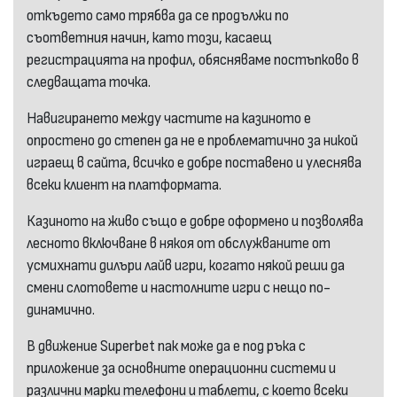
откъдето само трябва да се продължи по
съответния начин, като този, касаещ
регистрацията на профил, обясняваме постъпково в
следващата точка.
Навигирането между частите на казиното е
опростено до степен да не е проблематично за никой
играещ в сайта, всичко е добре поставено и улеснява
всеки клиент на платформата.
Казиното на живо също е добре оформено и позволява
лесното включване в някоя от обслужваните от
усмихнати дилъри лайв игри, когато някой реши да
смени слотовете и настолните игри с нещо по-
динамично.
В движение Superbet пак може да е под ръка с
приложение за основните операционни системи и
различни марки телефони и таблети, с което всеки