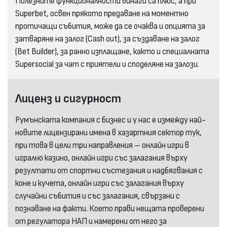
Полезните функционалности винаги са плюс, а при
Superbet, освен прякото предаване на моментно
протичащи събития, може да се очаква и опцията за
затваряне на залог (Cash out), за създаване на залог
(Bet Builder), за ранно изплащане, както и специалната
Supersocial за чат с приятели и споделяне на залози.
Лиценз и сигурност
Румънската компания с бизнес и у нас е измежду най-
новите лицензирани имена в хазартния сектор тук,
при това в цели три направления – онлайн игри в
игрално казино, онлайн игри със залагания върху
резултати от спортни състезания и надбягвания с
коне и кучета, онлайн игри със залагания върху
случайни събития и със залагания, свързани с
познаване на факти. Което прави нещата проверени
от регулатора НАП и намерени от него за