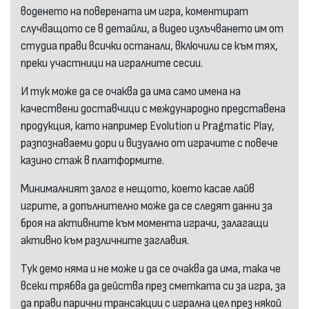
воденето на поверената им игра, коментират
случващото се в детайли, а видео излъчването им от
студиа прави всички останали, включили се към тях,
преки участници на игралните сесии.
И тук може да се очаква да има само имена на
качествени доставчици с международно представена
продукция, като например Evolution и Pragmatic Play,
разпознаваеми дори и визуално от играчите с повече
казино стаж в платформите.
Минималният залог е нещото, което касае лайв
игрите, а допълнително може да се следят данни за
броя на активните към момента играчи, залагащи
активно към различните заглавия.
Тук демо няма и не може и да се очаква да има, така че
всеки трябва да действа през сметката си за игра, за
да прави парични трансакции с игрална цел през някой