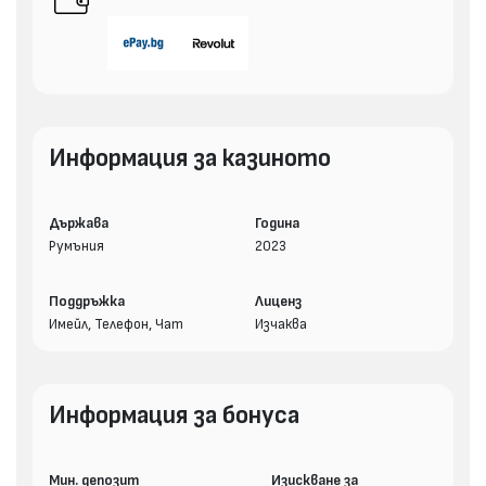
Информация за казиното
Държава
Година
Румъния
2023
Поддръжка
Лиценз
Имейл, Телефон, Чат
Изчаква
Информация за бонуса
Мин. депозит
Изискване за