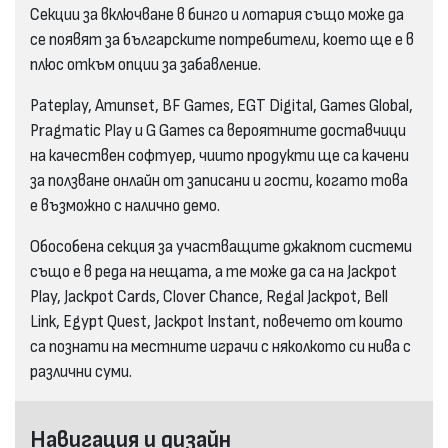
Секции за включване в бинго и лотария също може да
се появят за българските потребители, което ще е в
плюс откъм опции за забавление.
Pateplay, Amunset, BF Games, EGT Digital, Games Global,
Pragmatic Play и G Games са вероятните доставчици
на качествен софтуер, чиито продукти ще са качени
за ползване онлайн от записани и гости, когато това
е възможно с налично демо.
Обособена секция за участващите джакпот системи
също е в реда на нещата, а те може да са на Jackpot
Play, Jackpot Cards, Clover Chance, Regal Jackpot, Bell
Link, Egypt Quest, Jackpot Instant, повечето от които
са познати на местните играчи с няколкото си нива с
различни суми.
Навигация и дизайн