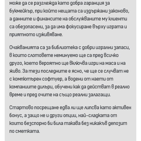
може да се разглежда като добра гаранция за
букмейкър, при който нещата са издържани законово,
а данните и финансите на обслужваните му клиенти
са обезопасени, за да има фокусиране върху играта и
приятното изживяване.
Очакванията са за библиотека с добри игрални запаси,
в които слотовете неминуемо ще са пред всичко
друго, което вероятно ще включва игри на маса и на
живо. За тези последните е ясно, че ще се случват не
с компютърен софтуер, а водени от наети от
компаниите дилъри, обучени как да действат в реално
време и пред очите на също реални залагащи.
Стартово посрещане едва ли ще липсва като активен
бонус, а защо не и други опции, най-сладката от
които безспорно би била такава без никакъв депозит
по сметката.