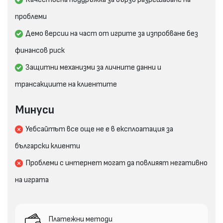
проблеми
Демо версии на част от игрите за изпробване без
финансов риск
Защитни механизми за личните данни и
трансакциите на клиентите
Минуси
Уебсайтът все още не е в експлоатация за
български клиенти
Проблеми с интернет могат да повлияят негативно
на играта
Платежни методи