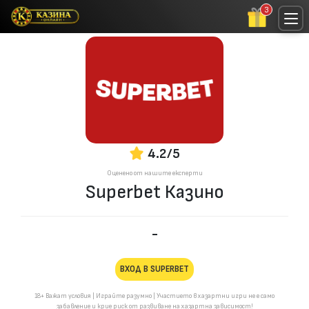
3
Казино ревюта >
Superbet Казино
4.2/5
Оценено от нашите експерти
Superbet Казино
-
ВХОД В SUPERBET
18+ Важат условия | Играйте разумно | Участието в хазартни игри не е само
забавление и крие риск от развиване на хазартна зависимост!