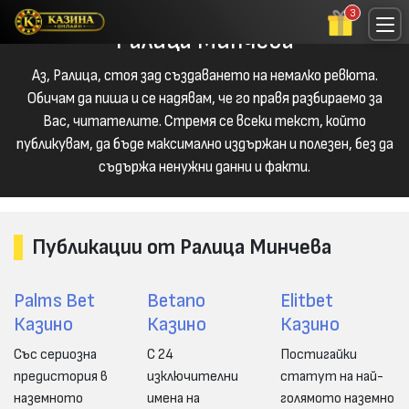
Публикации от: Ралица Минчева
3
Ралица Минчева
Аз, Ралица, стоя зад създаването на немалко ревюта.
Обичам да пиша и се надявам, че го правя разбираемо за
Вас, читателите. Стремя се всеки текст, който
публикувам, да бъде максимално издържан и полезен, без да
съдържа ненужни данни и факти.
Публикации от Ралица Минчева
Palms Bet
Betano
Elitbet
Казино
Казино
Казино
Със сериозна
С 24
Постигайки
предистория в
изключителни
статут на най-
наземното
имена на
голямото наземно