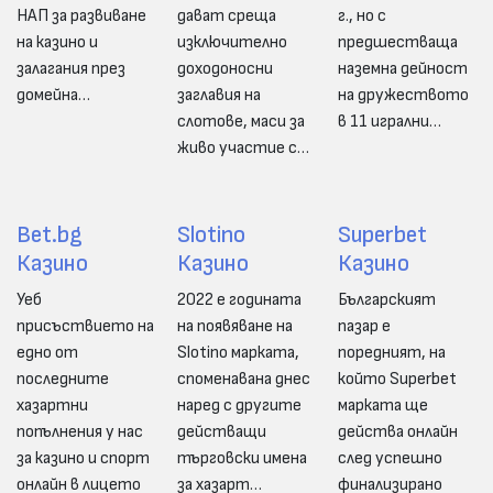
НАП за развиване
дават среща
г., но с
на казино и
изключително
предшестваща
залагания през
доходоносни
наземна дейност
домейна…
заглавия на
на дружеството
слотове, маси за
в 11 игрални…
живо участие с…
Bet.bg
Slotino
Superbet
Казино
Казино
Казино
Уеб
2022 е годината
Българският
присъствието на
на появяване на
пазар е
едно от
Slotino марката,
поредният, на
последните
споменавана днес
който Superbet
хазартни
наред с другите
марката ще
попълнения у нас
действащи
действа онлайн
за казино и спорт
търговски имена
след успешно
онлайн в лицето
за хазарт…
финализирано